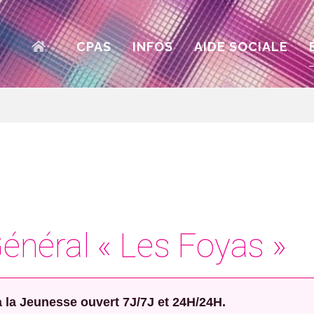
ACCUEIL
CPAS
INFOS
AIDE SOCIALE
Général « Les Foyas »
 à la Jeunesse ouvert 7J/7J et 24H/24H.