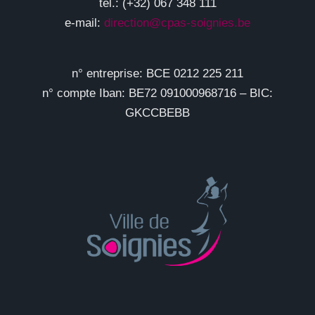
tél.: (+32) 067 348 111
e-mail:
direction@cpas-soignies.be
n° entreprise: BCE 0212 225 211
n° compte Iban: BE72 091000968716 – BIC:
GKCCBEBB