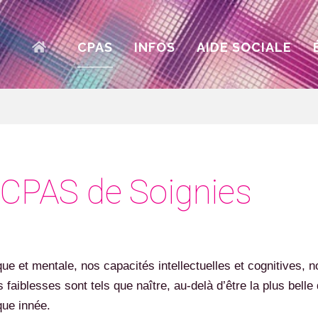
ACCUEIL
CPAS
INFOS
AIDE SOCIALE
 CPAS de Soignies
ue et mentale, nos capacités intellectuelles et cognitives, n
aiblesses sont tels que naître, au-delà d’être la plus bell
que innée.