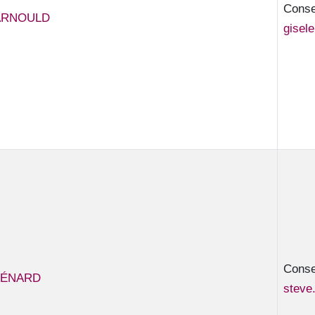
Consei
 ARNOULD
gisel
Consei
LIÉNARD
steve