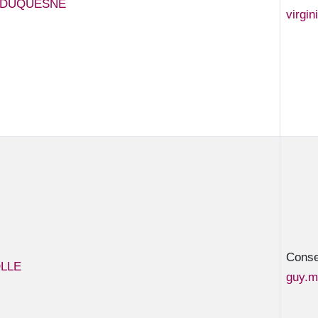
e DUQUESNE
virgi
Consei
LLE
guy.m