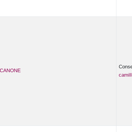
Consei
e CANONE
camil