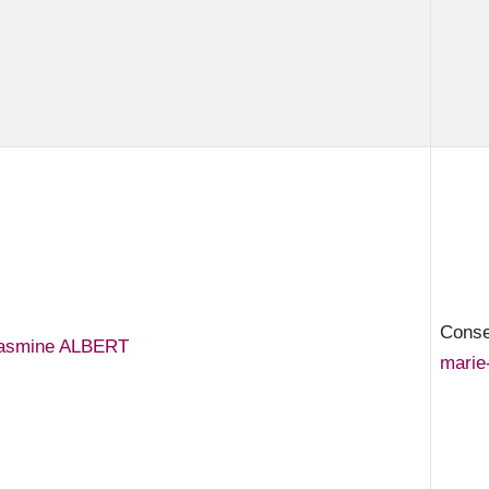
Consei
asmine ALBERT
marie