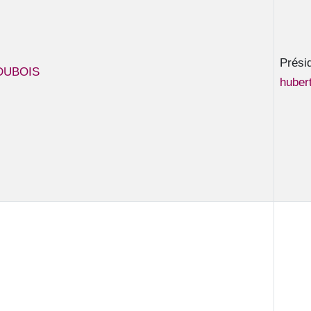
Prési
DUBOIS
huber