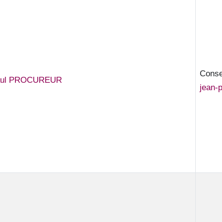
Consei
aul PROCUREUR
jean-