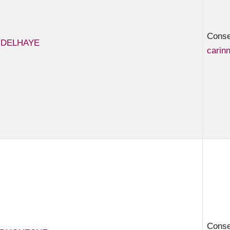
Consei
e DELHAYE
carin
Consei