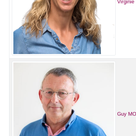
Virgini
Guy MO